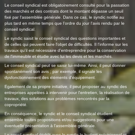
Le conseil syndical est obligatoirement consulté pour la passation
des marchés et des contrats dont le montant dépasse un seuil
fixé par l'assemblée générale. Dans ce cas, le syndic notifie au
plus tard en même temps que l'ordre du jour l'avis rendu par le
conseil syndical.
Le syndic saisit le conseil syndical des questions importantes et
de celles qui peuvent faire l'objet de difficultés. Il l'informe sur les
travaux qu'il est nécessaire d'entreprendre pour la conservation
de l'immeuble et étudie avec lui les devis et les marchés.
Le conseil syndical peut se saisir lui-même. Ainsi, il peut donner
spontanément son avis ; par exemple, il signale les
dysfonctionnement des éléments d'équipement.
Egalement de sa propre initiative, il peut proposer au syndic des
entreprises appelées à intervenir pour l'entretien, la réalisation de
travaux, des solutions aux problèmes rencontrés par la
copropriété.
En conséquence, le syndic et le conseil syndical étudient
ensemble toutes propositions et/ou suggestions pour une
éventuelle présentation à l'assemblée générale.
Le coseil syndical établit avec le syndic le budget prévisionnel et