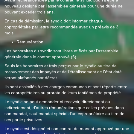
Avant l'échéance fixée par le contrat, le syndic pourra être à
nouveau désigné par l'assemblée générale pour une durée ne
pouvant excéder trois ans.
En cas de démission, le syndic doit informer chaque
copropriétaire par lettre recommandée avec un préavis de 3
mois.
Rémunération
Les honoraires du syndic sont libres et fixés par l'assemblée
générale dans le contrat approuvé (6).
Seuls les honoraires et frais perçus par le syndic au titre de
recouvrement des impayés et de l'établissement de l'état daté
seront plafonnés par décret.
Ils sont assimilés à des charges communes et sont répartis entre
les copropriétaires au prorata de leurs tantièmes de propriété.
Le syndic ne peut demander ni recevoir, directement ou
indirectement, d'autres rémunérations que celles prévues dans
son mandat, sauf mandat spécial d'un copropriétaire au titre de
ses partie privatives.
Le syndic est désigné et son contrat de mandat approuvé par une