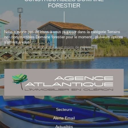
FORESTIER
Nous n'avons pas de biens à vous proposer dans la catégorie Terrains
non constructibles Domaine forestier pour le moment , plusieurs options
s'offrent à vous :
Re-soumettre la recherche avec moins de critères.
Transmettez-nous votre demande
Secteurs
Alerte Email
Actualités