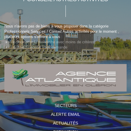
Nous n'avons pas de biens à vous proposer dans la catégorie
Professionnels Services / Conseil Autres activités pour le moment ,
plusieurs options s'offrent à vous :
Re-soumettre la recherche avec moins de critères.
Transmettez-nous votre demande
SECTEURS
ALERTE EMAIL
ACTUALITÉS