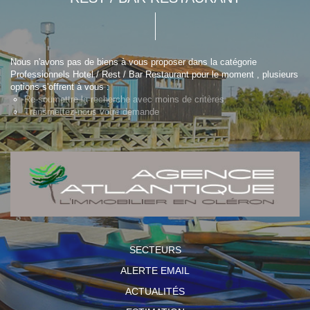
Nous n'avons pas de biens à vous proposer dans la catégorie
Professionnels Hotel / Rest / Bar Restaurant pour le moment , plusieurs
options s'offrent à vous :
Re-soumettre la recherche avec moins de critères.
Transmettez-nous votre demande
SECTEURS
ALERTE EMAIL
ACTUALITÉS