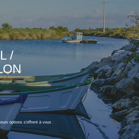
 /
LON
urs options s'offrent à vous :