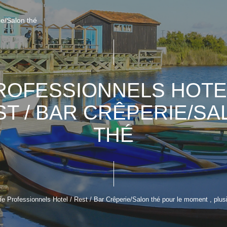
ie/Salon thé
ROFESSIONNELS HOTEL
ST / BAR CRÊPERIE/SA
THÉ
 Professionnels Hotel / Rest / Bar Crêperie/Salon thé pour le moment , plusie