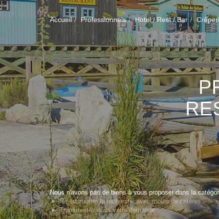
Accueil
Professionnels
Hotel / Rest / Bar
Crêper
P
RE
Nous n'avons pas de biens à vous proposer dans la catégorie
Re-soumettre la recherche avec moins de critères.
Transmettez-nous votre demande