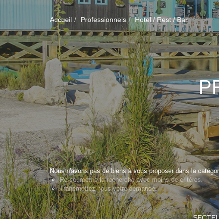
Accueil
Professionnels
Hotel / Rest / Bar
P
Nous n'avons pas de biens à vous proposer dans la catégorie
Re-soumettre la recherche avec moins de critères.
Transmettez-nous votre demande
SECTE