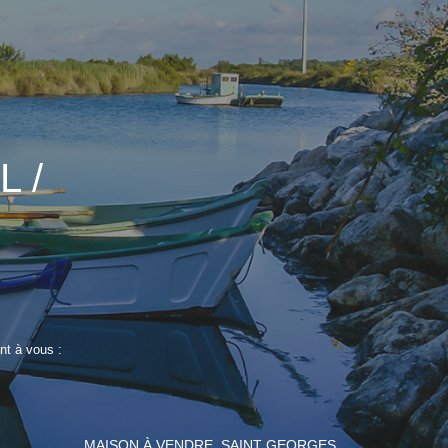
 /
nt à vous :
MAISON À VENDRE, SAINT GEORGES