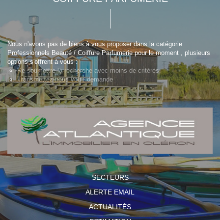
Nous n'avons pas de biens à vous proposer dans la catégorie
Professionnels Beauté / Coiffure Parfumerie pour le moment , plusieurs
options s'offrent à vous :
Re-soumettre la recherche avec moins de critères.
Transmettez-nous votre demande
SECTEURS
ALERTE EMAIL
ACTUALITÉS