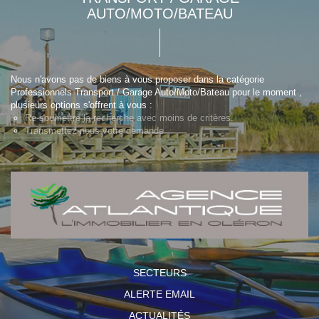
AUTO/MOTO/BATEAU
Nous n'avons pas de biens à vous proposer dans la catégorie
Professionnels Transport / Garage Auto/Moto/Bateau pour le moment ,
plusieurs options s'offrent à vous :
Re-soumettre la recherche avec moins de critères.
Transmettez-nous votre demande
SECTEURS
ALERTE EMAIL
ACTUALITÉS