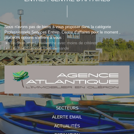
Nous n'avons pas de biens à vous proposer dans la catégorie
Professionnels Services Entrep. Centre d’affaires pour le moment ,
plusieurs options s'offrent à vous :
Re-soumettre la recherche avec moins de critères.
Transmettez-nous votre demande
SECTEURS
ALERTE EMAIL
ACTUALITÉS