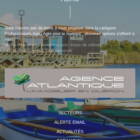
Nous n'avons pas de biens à vous proposer dans la catégorie
Professionnels Agri / Agro pour le moment , plusieurs options s'offrent à
vous :
Re-soumettre la recherche avec moins de critères.
Transmettez-nous votre demande
SECTEURS
ALERTE EMAIL
ACTUALITÉS