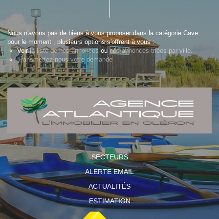
Nous n'avons pas de biens à vous proposer dans la catégorie Cave
pour le moment , plusieurs options s'offrent à vous :
Voir
la liste de nos annonces
ou
nos annonces triées par ville.
Transmettez-nous votre demande
SECTEURS
ALERTE EMAIL
ACTUALITÉS
ESTIMATION