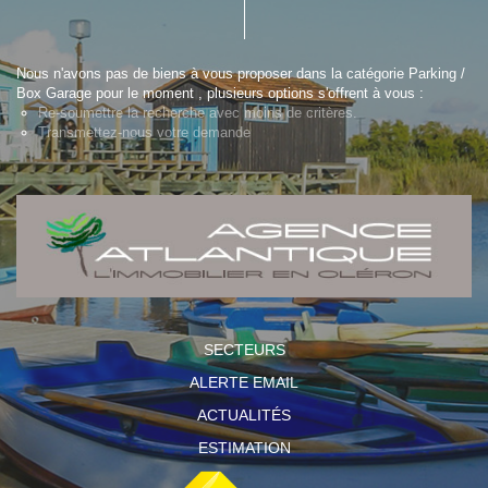
Nous n'avons pas de biens à vous proposer dans la catégorie Parking /
Box Garage pour le moment , plusieurs options s'offrent à vous :
Re-soumettre la recherche avec moins de critères.
Transmettez-nous votre demande
SECTEURS
ALERTE EMAIL
ACTUALITÉS
ESTIMATION