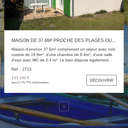
MAISON DE 37.6M² PROCHE DES PLAGES OUEST
Maison d’environ 37.6m² comprenant un séjour avec coin
cuisine de 19.9m², d’une chambre de 8.4m², d’une salle
d’eau avec WC de 2.4 m². Le bien dispose également
d’un cellier de 2.6m² et d’un second cellier de 4.3m². La
Ref. : 2713
maison bénéficie d’un jardin d’environ 100m². Située à 1
km des plages de la côte Ouest, elle se trouve également
143 100 €
DÉCOUVRIR
à proximité des pistes cyclables Nb de lots : 23 Charges
dont 5.7% TTC d'honoraires
annuelles de copropriété (Montant moyen annuel quote-
part du budget prévisionnel vendeur) : 460€ Honoraires
charge Acquéreur Prix net vendeur : 135 000,00€ dont
honoraires agence : 8 100€ Référence 2713
1